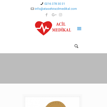
0216 378 30 31
info@atasehiracilmedikal.com