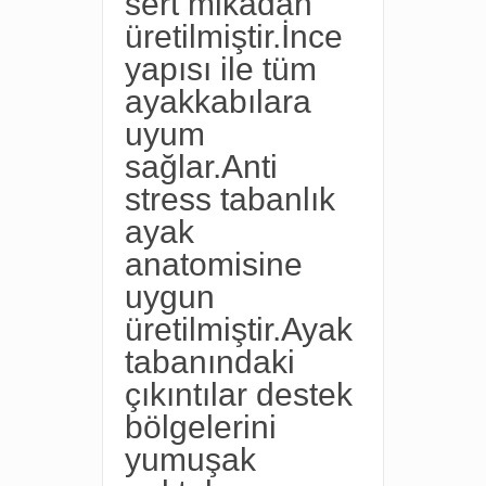
sert mikadan
üretilmiştir.İnce
yapısı ile tüm
ayakkabılara
uyum
sağlar.Anti
stress tabanlık
ayak
anatomisine
uygun
üretilmiştir.Ayak
tabanındaki
çıkıntılar destek
bölgelerini
yumuşak