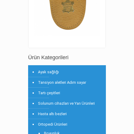
Ürün Kategorileri
Ayak sağlığı
Tansiyon aletleri Adım sayar
Tartı çeşitleri
Solunum cihazları ve Yan Ürünleri
Hasta altı bezleri
Ortopedi Ürünleri
Boyunluk