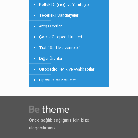
Koltuk Değneği ve Yürüteçler
Tekerlekli Sandalyeler
Ateş Ölçerler
Çocuk Ortopedi Ürünleri
Tıbbi Sarf Malzemeleri
Diğer Ürünler
Ortopedik Terlik ve Ayakkabılar
Liposuction Korseler
Önce sağlık sağlığınız için bize
ulaşabilirsiniz.