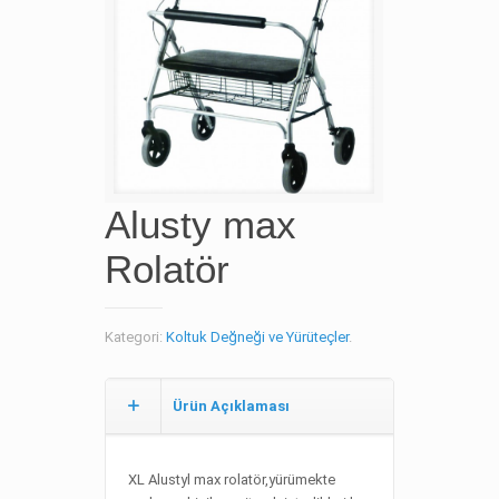
Alusty max
Rolatör
Kategori:
Koltuk Değneği ve Yürüteçler
.
Ürün Açıklaması
XL Alustyl max rolatör,yürümekte