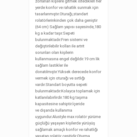
zorlanan kişilere gitmek istedikleri her
yerde konfor ve rahatlık sunmak için
tasarlanmıştır.Oturağı,
standart
rolatörlerinkinden çok daha geniştir
(64 cm) Sağlam yapısı sayesinde,180
kg a kadar taşır.Sepeti
bulunmaktadır.Fren sistemi ve
değiştirilebilir kolları ile artrit
sorunları olan kişilerin
kullanmasına engel değildir.19 cm lik
sağlam lastikler ile
donatılmıştır.Yüksek derecede konfor
vermek için oturağı ve sırtlığı
vardır.Standart boyutta sepeti
bulunmaktadır.Kolayca toplamak için
katlanılabirlirdir.180 kg taşıma
kapasitesine sahiptir.İçeride
ve dışarıda kullanıma
uygundur.Alustyle max rolatör yürüme
güçlüğü yaşayan kişilerde yürüyüş
sağlamak amaçlı konfor ve rahatlığı
yaşatan rolatör çeşitidir.Oturma