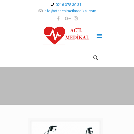
0216 378 30 31
info@atasehiracilmedikal.com