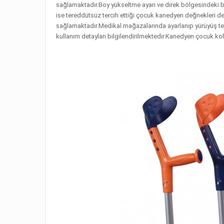
sağlamaktadır.Boy yükseltme ayarı ve direk bölgesindeki bu
ise tereddütsüz tercih ettiği çocuk kanedyen değnekleri d
sağlamaktadır.Medikal mağazalarında ayarlanıp yürüyüş te
kullanım detayları bilgilendirilmektedir.Kanedyen çocuk kol