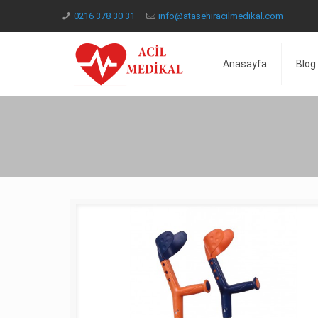
0216 378 30 31
info@atasehiracilmedikal.com
Anasayfa
Blog