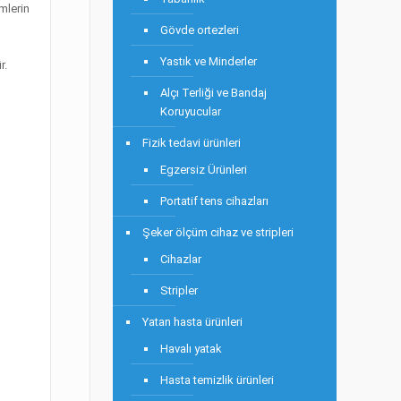
mlerin
Gövde ortezleri
Yastık ve Minderler
r.
Alçı Terliği ve Bandaj
Koruyucular
Fizik tedavi ürünleri
Egzersiz Ürünleri
Portatif tens cihazları
Şeker ölçüm cihaz ve stripleri
Cihazlar
Stripler
Yatan hasta ürünleri
Havalı yatak
Hasta temizlik ürünleri