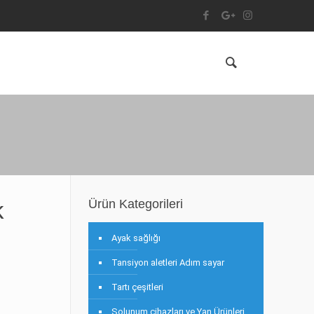
k
Ürün Kategorileri
Ayak sağlığı
Tansiyon aletleri Adım sayar
Tartı çeşitleri
Solunum cihazları ve Yan Ürünleri