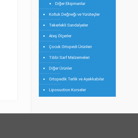
Diğer Ekipmanlar
Koltuk Değneği ve Yürüteçler
Tekerlekli Sandalyeler
Ateş Ölçerler
Çocuk Ortopedi Ürünleri
Tıbbi Sarf Malzemeleri
Diğer Ürünler
Ortopedik Terlik ve Ayakkabılar
Liposuction Korseler