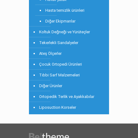
Hasta temizlik ürünleri
Diğer Ekipmanlar
Koltuk Değneği ve Yürüteçler
Tekerlekli Sandalyeler
Ateş Ölçerler
Çocuk Ortopedi Ürünleri
Tıbbi Sarf Malzemeleri
Diğer Ürünler
Ortopedik Terlik ve Ayakkabılar
Liposuction Korseler