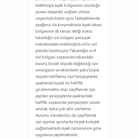
üretilmiştir.Ayak bölgesinin oturduğu
yuvası dayanıklı sağlam olması
sayesinde bütün spor faaliyetlerinde
ayağınızı da korumaktadır.Ayak taban
bölgesinin ilk temas ettiği nokta
tabanlığın üst bölgesi yumuşak
malzemeden üretilmiştir,konfor üst
planda tutulmuştur.Tabanlığın soft
üst bölgesi sayesinde tabandaki
basınç büyük ölçüde dağıtıldığı için
omurganın ve eklemlerin yükü büyük
ölçüde hafiflemiş olur.Yürüyüşlerde
ayaklarda büyük bir hafiflik
gözlenmekte olup zayıflamak için
yapılan yürüyüşlerde ayaklardaki
hafiflik sayesinde yürüyüşlerin süresi
artarak daha çok efor sarfetme
durumu olacaktır,bu da zayıflamak
için yapılan sporlarda büyük kolaylık
sağlamaktadır.Ayak numarasına göre
uygulama yapılmaktadır.