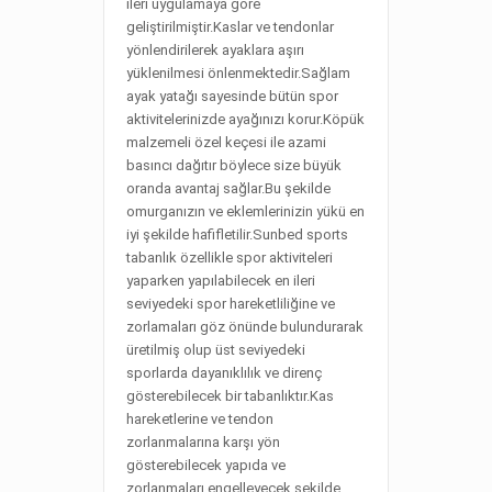
ileri uygulamaya göre
geliştirilmiştir.Kaslar ve tendonlar
yönlendirilerek ayaklara aşırı
yüklenilmesi önlenmektedir.Sağlam
ayak yatağı sayesinde bütün spor
aktivitelerinizde ayağınızı korur.Köpük
malzemeli özel keçesi ile azami
basıncı dağıtır böylece size büyük
oranda avantaj sağlar.Bu şekilde
omurganızın ve eklemlerinizin yükü en
iyi şekilde hafifletilir.Sunbed sports
tabanlık özellikle spor aktiviteleri
yaparken yapılabilecek en ileri
seviyedeki spor hareketliliğine ve
zorlamaları göz önünde bulundurarak
üretilmiş olup üst seviyedeki
sporlarda dayanıklılık ve direnç
gösterebilecek bir tabanlıktır.Kas
hareketlerine ve tendon
zorlanmalarına karşı yön
gösterebilecek yapıda ve
zorlanmaları engelleyecek şekilde