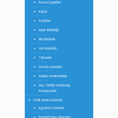
Korse Çeşitleri
Kalça
Dizlikler
Ayak Bilekliği
Alt Baldırlık
Üst Baldırlık
Tabanlık
Gövde ortezleri
Yastık ve Minderler
Alçı Terliği ve Bandaj
Koruyucular
Fizik tedavi ürünleri
Egzersiz Ürünleri
Portatif tens cihazları