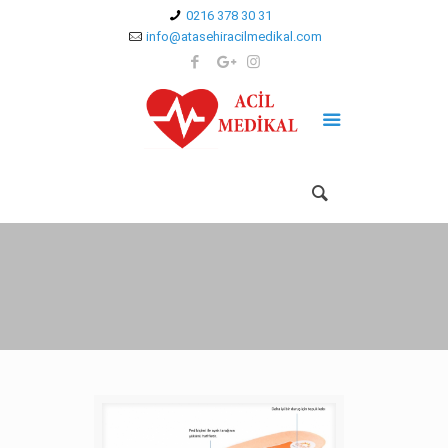
0216 378 30 31
info@atasehiracilmedikal.com