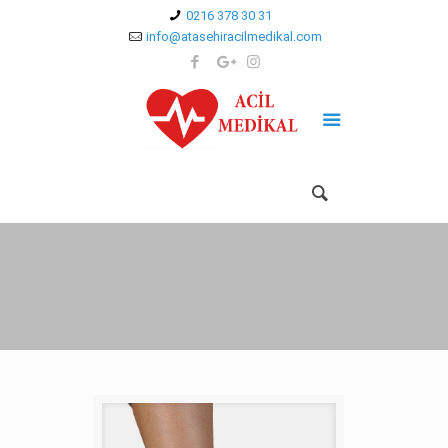
0216 378 30 31
info@atasehiracilmedikal.com