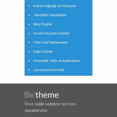
Koltuk Değneği ve Yürüteçler
Tekerlekli Sandalyeler
Ateş Ölçerler
Çocuk Ortopedi Ürünleri
Tıbbi Sarf Malzemeleri
Diğer Ürünler
Ortopedik Terlik ve Ayakkabılar
Liposuction Korseler
Önce sağlık sağlığınız için bize
ulaşabilirsiniz.