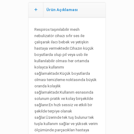
Ürün Açıklaması
Respirox taşınılabilir mesh
nebulizatör cihazı sıfır ses ile
çalışarak ilacı bebek ve yetişkin
hastaya vermektedir.Cihazın küçük
boyutlarda olup pil veya usb ile
kullanılabilir olması her ortamda
kolayca kullanımı
sağlamaktadır.Küçük boyutlarda
olması temizleme noktasında büyük
oranda kolaylık
sağlamaktadır.Kullanım esnasında
solunum pratik ve kolay birşekilde
sağlanır.En hızlı sessiz ve etkili bir
şekilde terpiye olanak
sağlar.Üzerinde tek tuş bulunur tek
tuşla kullanım sağlar ve yüksek verim
ölçümünde parçacıkları hastaya