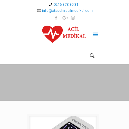
0216 378 30 31
info@atasehiracilmedikal.com