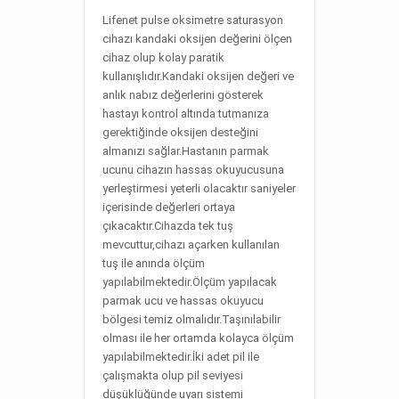
Lifenet pulse oksimetre saturasyon
cihazı kandaki oksijen değerini ölçen
cihaz olup kolay paratik
kullanışlıdır.Kandaki oksijen değeri ve
anlık nabız değerlerini gösterek
hastayı kontrol altında tutmanıza
gerektiğinde oksijen desteğini
almanızı sağlar.Hastanın parmak
ucunu cihazın hassas okuyucusuna
yerleştirmesi yeterli olacaktır saniyeler
içerisinde değerleri ortaya
çıkacaktır.Cihazda tek tuş
mevcuttur,cihazı açarken kullanılan
tuş ile anında ölçüm
yapılabilmektedir.Ölçüm yapılacak
parmak ucu ve hassas okuyucu
bölgesi temiz olmalıdır.Taşınılabilir
olması ile her ortamda kolayca ölçüm
yapılabilmektedir.İki adet pil ile
çalışmakta olup pil seviyesi
düşüklüğünde uyarı sistemi