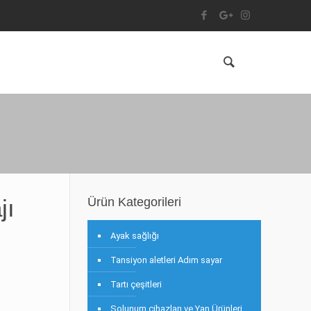
jı
Ürün Kategorileri
Ayak sağlığı
Tansiyon aletleri Adım sayar
Tartı çeşitleri
Solunum cihazları ve Yan Ürünleri