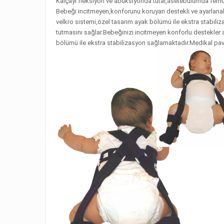
Kalçayı fleksiyon ve abüksiyonda tutar,asetebulumda fem
Bebeği incitmeyen,konforunu koruyan destekli ve ayarlanabilir
velkro sistemi,özel tasarım ayak bölümü ile ekstra stabili
tutmasını sağlar.Bebeğinizi incitmeyen konforlu destekler ay
bölümü ile ekstra stabilizasyon sağlamaktadır.Medikal pavl