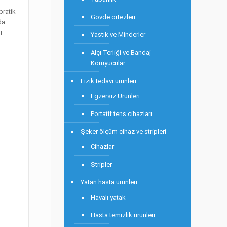
pratik
Gövde ortezleri
da
ı
Yastık ve Minderler
Alçı Terliği ve Bandaj
Koruyucular
Fizik tedavi ürünleri
Egzersiz Ürünleri
Portatif tens cihazları
Şeker ölçüm cihaz ve stripleri
Cihazlar
Stripler
Yatan hasta ürünleri
Havalı yatak
Hasta temizlik ürünleri