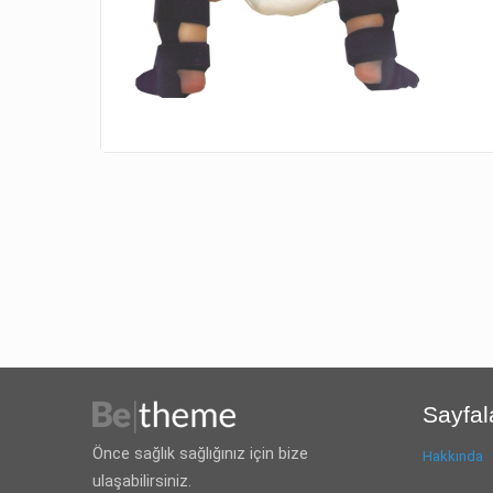
Sayfal
Önce sağlık sağlığınız için bize
Hakkında
ulaşabilirsiniz.