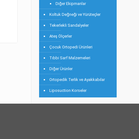
Diğer Ekipmanlar
Koltuk Değneği ve Yürüteçler
Tekerlekli Sandalyeler
Ateş Ölçerler
Çocuk Ortopedi Ürünleri
Tıbbi Sarf Malzemeleri
Diğer Ürünler
Ortopedik Terlik ve Ayakkabılar
Liposuction Korseler