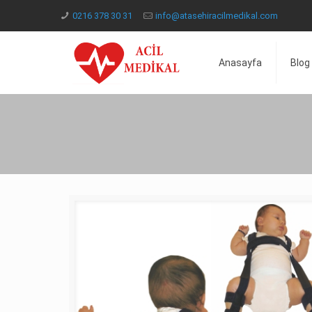
0216 378 30 31
info@atasehiracilmedikal.com
Anasayfa
Blog