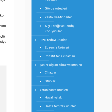
Gövde ortezleri
ikon
Yastık ve Minderler
anımı
Alçı Terliği ve Bandaj
i
Koruyucular
üçlü
Fizik tedavi ürünleri
vsiye
Egzersiz Ürünleri
Portatif tens cihazları
Şeker ölçüm cihaz ve stripleri
Cihazlar
Stripler
Yatan hasta ürünleri
Havalı yatak
Hasta temizlik ürünleri