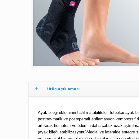
Ürün Açıklaması
Ayak bileği ekleminin hafif instabiliteleri,futbolcu ayak bi
posttravmatik ve postoperatif enflamasyon kompressif dok
artırarak hematom ve ödemin daha çabuk uzaklaştırılmas
(ayak bileği stabilizasyonu)Medial ve lateralde entegre 
ve nem uzaklaştırıcı özelliğe sahip olan clima-comfor