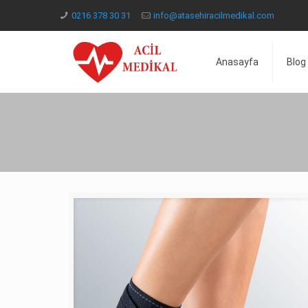
0216 378 30 31
info@atasehiracilmedikal.com
Anasayfa
Blog