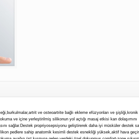
leği,burkulmalar,artrit ve osteoartrite bağlı ekleme efüzyonları ve şişliği,kronik
uma ve içine yerleştirilmiş silikonun yol açtığı masaj etkisi kan dolaşımını
ını sağlar.Destek propriyosepsiyonu geliştirerek daha iyi müsküler destek sa
silikon pedlere sahip anatomik kesimli destek esnekliği yüksek,aktif hava geçi
t dokuma,ayağın üst kısmına gelen yerdeki özel dokunmuş comfort-zone sıkış