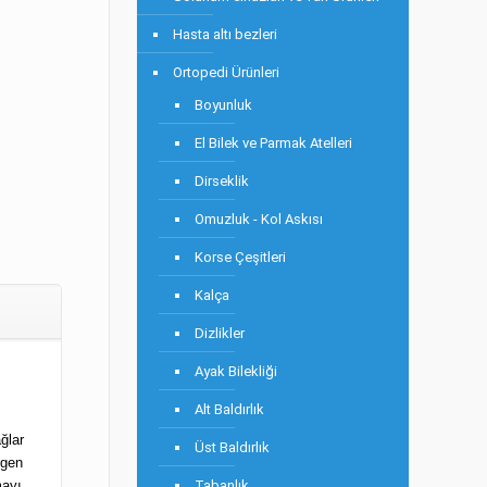
Hasta altı bezleri
Ortopedi Ürünleri
Boyunluk
El Bilek ve Parmak Atelleri
Dirseklik
Omuzluk - Kol Askısı
Korse Çeşitleri
Kalça
Dizlikler
Ayak Bilekliği
Alt Baldırlık
ğlar
Üst Baldırlık
rgen
mayı
Tabanlık