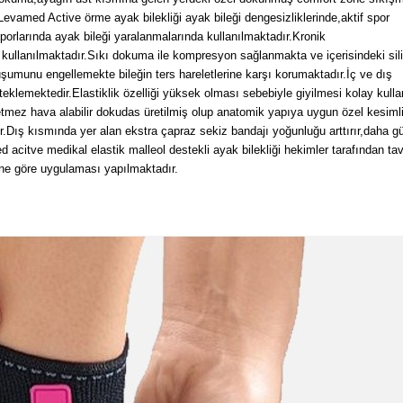
di Levamed Active örme ayak bilekliği ayak bileği dengesizliklerinde,aktif spor
 sporlarında ayak bileği yaralanmalarında kullanılmaktadır.Kronik
kullanılmaktadır.Sıkı dokuma ile kompresyon sağlanmakta ve içerisindeki sil
şumunu engellemekte bileğin ters hareletlerine karşı korumaktadır.İç ve dış
teklemektedir.Elastiklik özelliği yüksek olması sebebiyle giyilmesi kolay kull
tmez hava alabilir dokudas üretilmiş olup anatomik yapıya uygun özel kesiml
er.Dış kısmında yer alan ekstra çapraz sekiz bandajı yoğunluğu arttırır,daha g
ed acitve medikal elastik malleol destekli ayak bilekliği hekimler tarafından ta
üne göre uygulaması yapılmaktadır.