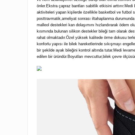
önler.Ekstra çapraz bantları sabitlik etkisini arttırır.Me
aktiviteleri yapan kişilerde özellikle basketbol ve futbol
posttravmatik,ameliyat sonrası iltahaplanma durumunda 
malleol destekleri kan dolaşımını hızlandırarak ödem olu
kısmında bulunan silikon destekler bileği tam olarak des
rahat olmaktadır.Özel yüksek kalitede örme dokusu terle
konforlu yapısı ile bilek hareketlerinde sıkışmayı engell
bir şekilde ayak bileğini kontrol altında tutar.Medi levam
edilen bir üründür.Boyutları mevcuttur,bilek çevre ölçüs