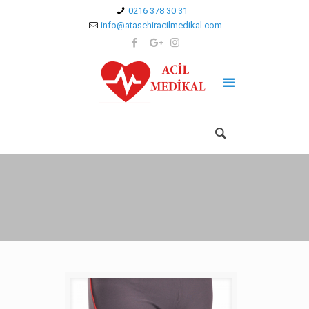
0216 378 30 31
info@atasehiracilmedikal.com