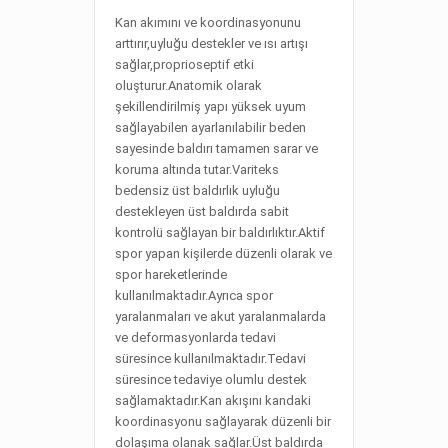
Kan akımını ve koordinasyonunu
arttırır,uyluğu destekler ve ısı artışı
sağlar,proprioseptif etki
oluşturur.Anatomik olarak
şekillendirilmiş yapı yüksek uyum
sağlayabilen ayarlanılabilir beden
sayesinde baldırı tamamen sarar ve
koruma altında tutar.Variteks
bedensiz üst baldırlık uyluğu
destekleyen üst baldırda sabit
kontrolü sağlayan bir baldırlıktır.Aktif
spor yapan kişilerde düzenli olarak ve
spor hareketlerinde
kullanılmaktadır.Ayrıca spor
yaralanmaları ve akut yaralanmalarda
ve deformasyonlarda tedavi
süresince kullanılmaktadır.Tedavi
süresince tedaviye olumlu destek
sağlamaktadır.Kan akışını kandaki
koordinasyonu sağlayarak düzenli bir
dolaşıma olanak sağlar.Üst baldırda