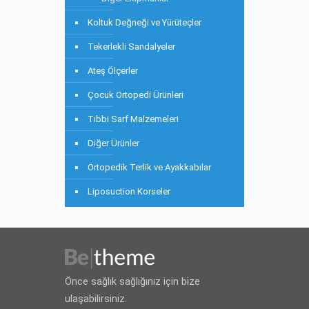
Koltuk Değneği ve Yürüteçler
Tekerlekli Sandalyeler
Ateş Ölçerler
Çocuk Ortopedi Ürünleri
Tıbbi Sarf Malzemeleri
Diğer Ürünler
Ortopedik Terlik ve Ayakkabılar
Liposuction Korseler
Önce sağlık sağlığınız için bize
ulaşabilirsiniz.