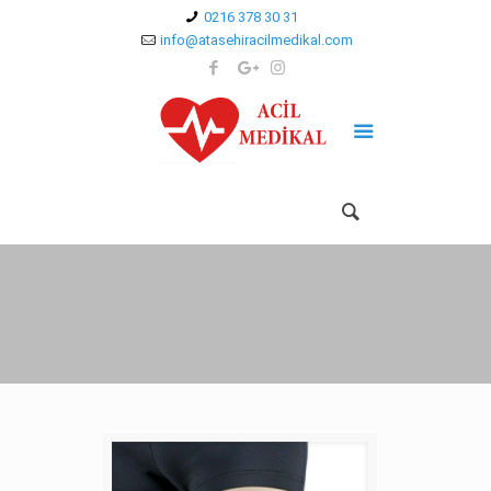
0216 378 30 31
info@atasehiracilmedikal.com