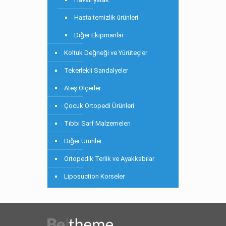
Hasta temizlik ürünleri
Diğer Ekipmanlar
Koltuk Değneği ve Yürüteçler
Tekerlekli Sandalyeler
Ateş Ölçerler
Çocuk Ortopedi Ürünleri
Tıbbi Sarf Malzemeleri
Diğer Ürünler
Ortopedik Terlik ve Ayakkabılar
Liposuction Korseler