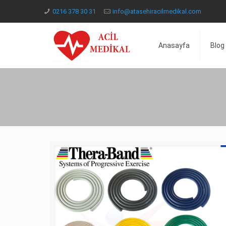
0216 378 30 31
info@atasehiracilmedikal.com
Anasayfa
Blog