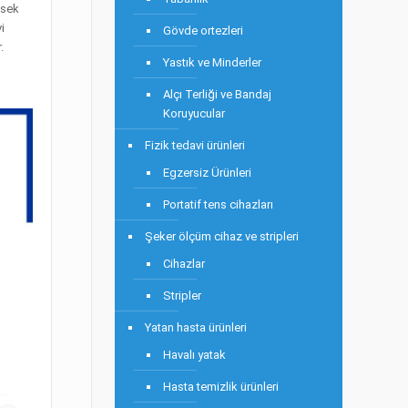
ksek
i
Gövde ortezleri
.
Yastık ve Minderler
Alçı Terliği ve Bandaj
Koruyucular
Fizik tedavi ürünleri
Egzersiz Ürünleri
Portatif tens cihazları
Şeker ölçüm cihaz ve stripleri
Cihazlar
Stripler
Yatan hasta ürünleri
Havalı yatak
Hasta temizlik ürünleri