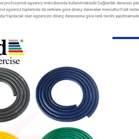
 ve profosyonel egzersiz metodlarında kullanılmaktadır.Sağlamlık derecesi yü
nd egzersiz tüplerinde de renklere göre direnç dereceleri mevcuttur.Fizik tedav
ndür.Yapılacak olan egzersizin direnç derecesine göre renk tercihi yapılmaktadır