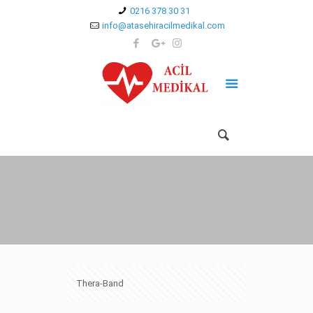
0216 378 30 31
info@atasehiracilmedikal.com
Thera-Band