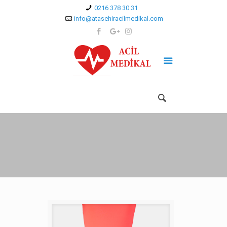
0216 378 30 31
info@atasehiracilmedikal.com