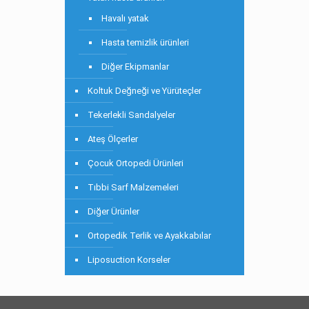
Havalı yatak
Hasta temizlik ürünleri
Diğer Ekipmanlar
Koltuk Değneği ve Yürüteçler
Tekerlekli Sandalyeler
Ateş Ölçerler
Çocuk Ortopedi Ürünleri
Tıbbi Sarf Malzemeleri
Diğer Ürünler
Ortopedik Terlik ve Ayakkabılar
Liposuction Korseler