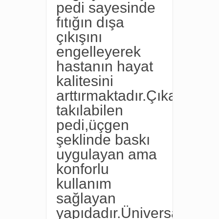
pedi sayesinde
fıtığın dışa
çıkışını
engelleyerek
hastanın hayat
kalitesini
arttırmaktadır.Çıkarılıp
takılabilen
pedi,üçgen
şeklinde baskı
uygulayan ama
konforlu
kullanım
sağlayan
yapıdadır.Üniversal