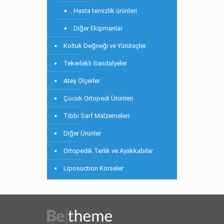
Hasta temizlik ürünleri
Diğer Ekipmanlar
Koltuk Değneği ve Yürüteçler
Tekerlekli Sandalyeler
Ateş Ölçerler
Çocuk Ortopedi Ürünleri
Tıbbi Sarf Malzemeleri
Diğer Ürünler
Ortopedik Terlik ve Ayakkabılar
Liposuction Korseler