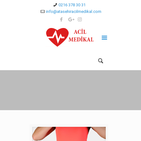
0216 378 30 31
info@atasehiracilmedikal.com