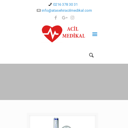
0216 378 30 31
info@atasehiracilmedikal.com