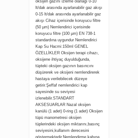
oksijen gazını izleme olanağı 0-10
lt/dak arasında ayarlanabilir gaz akışı
0-15 lt/dak arasında ayarlanabilir gaz
akışı Cihaz içerisinde koruyucu filtre
(50 µm) Nemlendirici içerisinde
koruyucu filtre (100 µm) EN 738-1
standardına uygundur Nemlendirici
Kap Su Hacmi:150ml GENEL
ÖZELLİKLER Oksijen terapi cihazı,
oksijene ihtiyaç duyulduğunda,
tüpteki oksijen gazının basıncını
düşürerek ve oksijeni nemlendirerek
hastaya verilebilecek düzeye
getirir.Şeffaf nemlendirici kap
sayesinde su seviyesi
izlenebilir.STANDART
AKSESUARLAR Nazal oksijen
kanülü (1 adet) 0-ring (1 adet) Oksijen
tüpü manometresi oksijen
tüplerindeki oksijen miktarını,basınç
seviyesini,kullanım derecesini
göstermektedir.Nemlendirme kabına