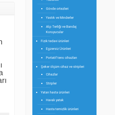
Gövde ortezleri
Yastık ve Minderler
Alçı Terliği ve Bandaj
Koruyucular
n
Fizik tedavi ürünleri
Egzersiz Ürünleri
Portatif tens cihazları
ı
Şeker ölçüm cihaz ve stripleri
a
Cihazlar
rı
Stripler
Yatan hasta ürünleri
Havalı yatak
Hasta temizlik ürünleri