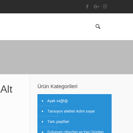
Alt
Ürün Kategorileri
Ayak sağlığı
Tansiyon aletleri Adım sayar
Tartı çeşitleri
Solunum cihazları ve Yan Ürünleri