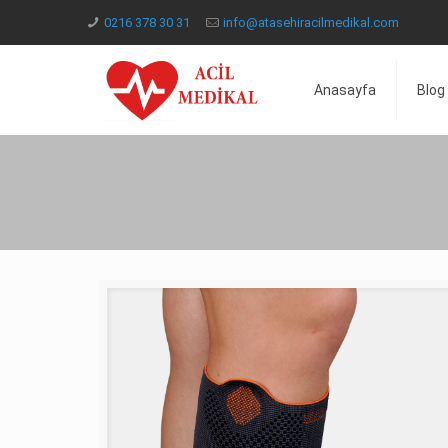
0216 378 30 31
info@atasehiracilmedikal.com
Anasayfa
Blog