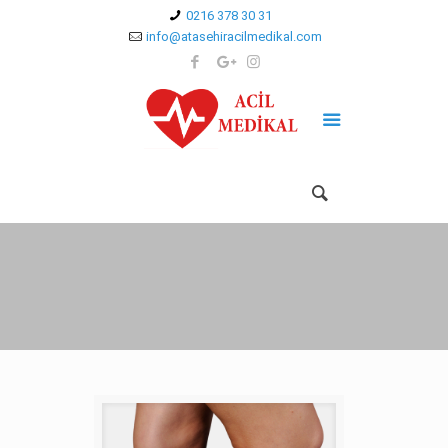
0216 378 30 31
info@atasehiracilmedikal.com