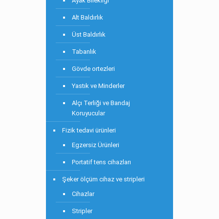
Ayak Bilekliği
Alt Baldırlık
Üst Baldırlık
Tabanlık
Gövde ortezleri
Yastık ve Minderler
Alçı Terliği ve Bandaj
Koruyucular
Fizik tedavi ürünleri
Egzersiz Ürünleri
Portatif tens cihazları
Şeker ölçüm cihaz ve stripleri
Cihazlar
Stripler