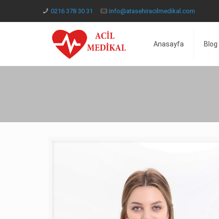
0216 378 30 31
info@atasehiracilmedikal.com
Anasayfa
Blog