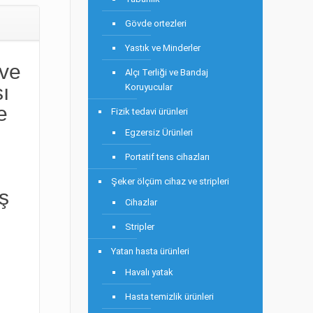
Gövde ortezleri
Yastık ve Minderler
 ve
Alçı Terliği ve Bandaj
ı
Koruyucular
e
Fizik tedavi ürünleri
Egzersiz Ürünleri
Portatif tens cihazları
Şeker ölçüm cihaz ve stripleri
ş
Cihazlar
Stripler
Yatan hasta ürünleri
Havalı yatak
Hasta temizlik ürünleri