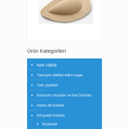
Ürün Kategorileri
Ayak sağlığı
Tansiyon aletleri Adım sayar
Tartı çeşitleri
Solunum cihazları ve Yan Ürünleri
Hasta altı bezleri
Ortopedi Ürünleri
Boyunluk