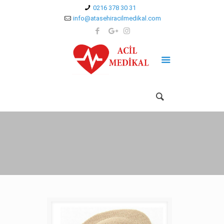
0216 378 30 31
info@atasehiracilmedikal.com