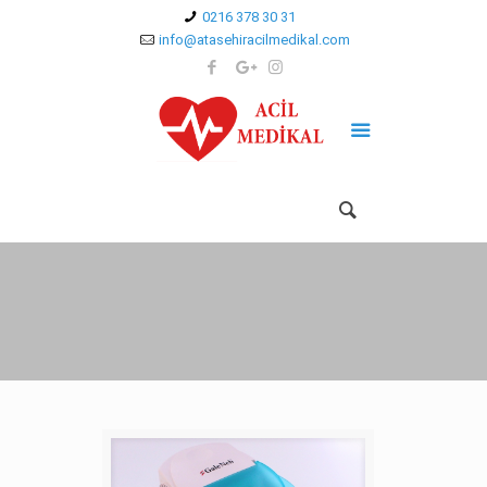
0216 378 30 31
info@atasehiracilmedikal.com