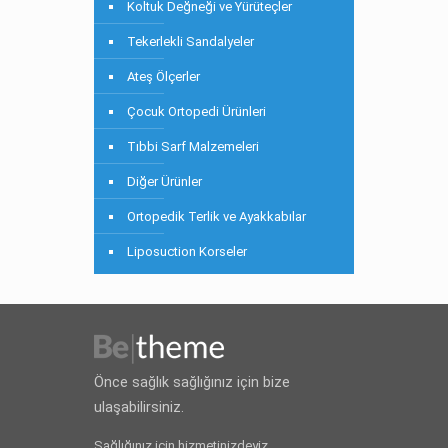
Koltuk Değneği ve Yürüteçler
Tekerlekli Sandalyeler
Ateş Ölçerler
Çocuk Ortopedi Ürünleri
Tıbbi Sarf Malzemeleri
Diğer Ürünler
Ortopedik Terlik ve Ayakkabılar
Liposuction Korseler
Önce sağlık sağlığınız için bize
ulaşabilirsiniz.
Sağlığınız için hizmetinizdeyiz.