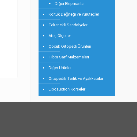
Diğer Ekipmanlar
Koltuk Değneği ve Yürüteçler
Tekerlekli Sandalyeler
Ateş Ölçerler
Çocuk Ortopedi Ürünleri
Tıbbi Sarf Malzemeleri
Diğer Ürünler
Ortopedik Terlik ve Ayakkabılar
Liposuction Korseler