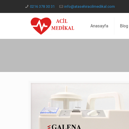
0216 378 30 31
info@atasehiracilmedikal.com
Anasayfa
Blog