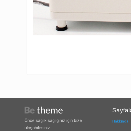
Sayfal
Önce sağlık sağlığınız için bize
Hakkında
ulaşabilirsiniz.