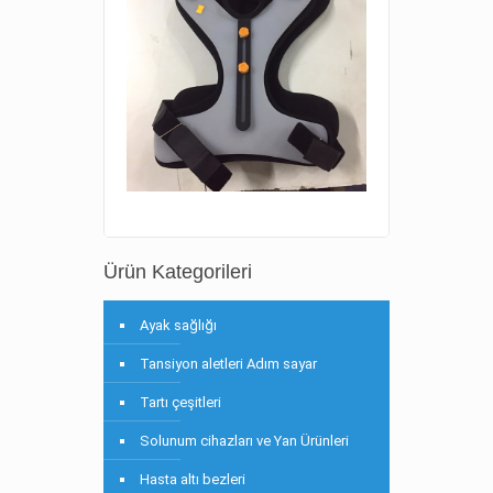
Ürün Kategorileri
Ayak sağlığı
Tansiyon aletleri Adım sayar
Tartı çeşitleri
Solunum cihazları ve Yan Ürünleri
Hasta altı bezleri