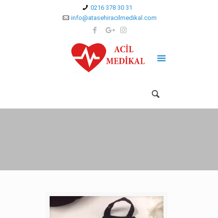
0216 378 30 31
info@atasehiracilmedikal.com