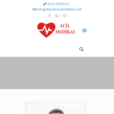
0216 378 30 31
info@atasehiracilmedikal.com