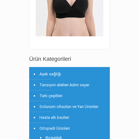
Ürün Kategorileri
Ayak sağlığı
Tansiyon aletleri Adım sayar
Tartı çeşitleri
Solunum cihazları ve Yan Ürünleri
Hasta altı bezleri
Ortopedi Ürünleri
Boyunluk