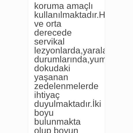
koruma amaçlı
kullanılmaktadır.Hafif
ve orta
derecede
servikal
lezyonlarda,yaralanma
durumlarında,yumuşak
dokudaki
yaşanan
zedelenmelerde
ihtiyaç
duyulmaktadır.İki
boyu
bulunmakta
olup boyun