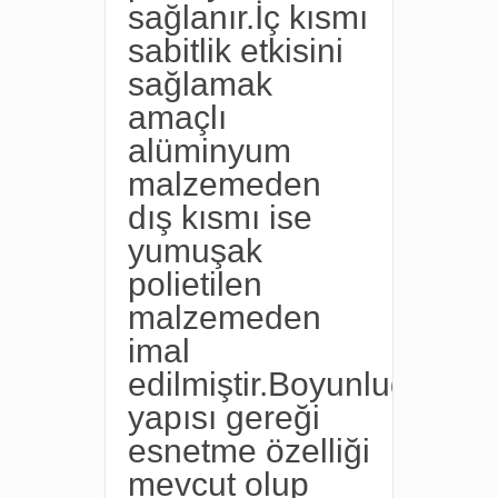
sağlanır.İç kısmı
sabitlik etkisini
sağlamak
amaçlı
alüminyum
malzemeden
dış kısmı ise
yumuşak
polietilen
malzemeden
imal
edilmiştir.Boyunluğun
yapısı gereği
esnetme özelliği
mevcut olup