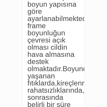
boyun yapısına
göre
ayarlanabilmektedir.Wire
frame
boyunluğun
çevresi açık
olması cildin
hava almasına
destek
olmaktadır.Boyunda
yaşanan
fıtıklarda,kireçlenme
rahatsızlıklarında,ameliy
sonrasında
belirli bir süre