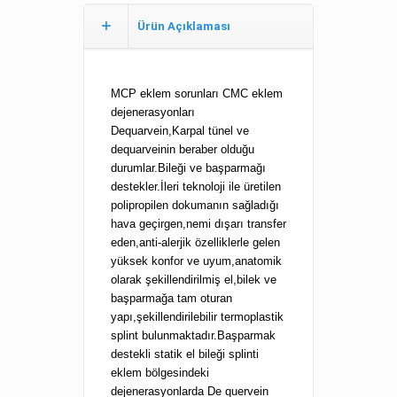
Ürün Açıklaması
MCP eklem sorunları CMC eklem
dejenerasyonları
Dequarvein,Karpal tünel ve
dequarveinin beraber olduğu
durumlar.Bileği ve başparmağı
destekler.İleri teknoloji ile üretilen
polipropilen dokumanın sağladığı
hava geçirgen,nemi dışarı transfer
eden,anti-alerjik özelliklerle gelen
yüksek konfor ve uyum,anatomik
olarak şekillendirilmiş el,bilek ve
başparmağa tam oturan
yapı,şekillendirilebilir termoplastik
splint bulunmaktadır.Başparmak
destekli statik el bileği splinti
eklem bölgesindeki
dejenerasyonlarda De quervein