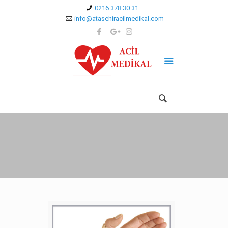
0216 378 30 31
info@atasehiracilmedikal.com