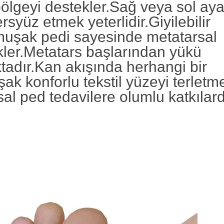
ölgeyi destekler.Sağ veya sol ay
syüz etmek yeterlidir.Giyilebilir
muşak pedi sayesinde metatarsal
kler.Metatars başlarından yükü
ktadır.Kan akışında herhangi bir
 konforlu tekstil yüzeyi terletm
l ped tedavilere olumlu katkılar