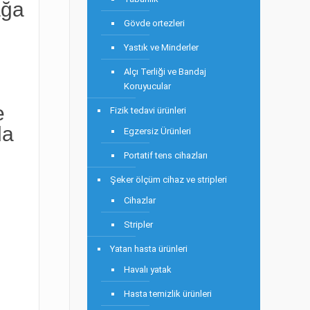
ağa
Gövde ortezleri
Yastık ve Minderler
Alçı Terliği ve Bandaj
Koruyucular
e
Fizik tedavi ürünleri
da
Egzersiz Ürünleri
Portatif tens cihazları
Şeker ölçüm cihaz ve stripleri
Cihazlar
Stripler
Yatan hasta ürünleri
Havalı yatak
Hasta temizlik ürünleri