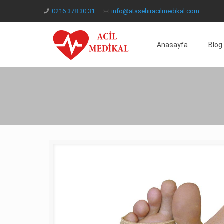
0216 378 30 31
info@atasehiracilmedikal.com
Anasayfa
Blog