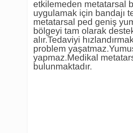
etkilemeden metatarsal b
uygulamak için bandajı ter
metatarsal ped geniş yu
bölgeyi tam olarak deste
alır.Tedaviyi hızlandırma
problem yaşatmaz.Yumuşak
yapmaz.Medikal metatarsa
bulunmaktadır.