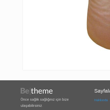
Sayfal
Önce sağlık sağlığınız için bize
Hakkında
ulaşabilirsiniz.