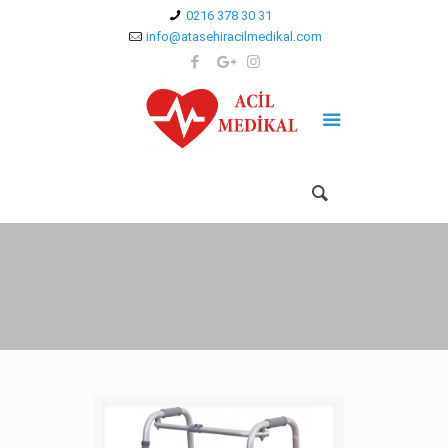
0216 378 30 31
info@atasehiracilmedikal.com