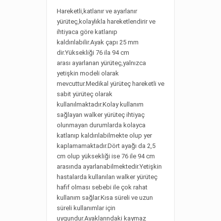
Hareketli,katlanır ve ayarlanır
yürüteç,kolaylıkla hareketlendirir ve
ihtiyaca göre katlanıp
kaldırılabilir.Ayak çapı 25 mm
dir.Yüksekliği 76 ila 94 cm
arası ayarlanan yürüteç,yalnızca
yetişkin modeli olarak
mevcuttur.Medikal yürüteç hareketli ve
sabit yürüteç olarak
kullanılmaktadır.Kolay kullanım
sağlayan walker yürüteç ihtiyaç
olunmayan durumlarda kolayca
katlanıp kaldırılabilmekte olup yer
kaplamamaktadır.Dört ayağı da 2,5
cm olup yüksekliği ise 76 ile 94 cm
arasında ayarlanabilmektedir.Yetişkin
hastalarda kullanılan walker yürüteç
hafif olması sebebi ile çok rahat
kullanım sağlar.Kısa süreli ve uzun
süreli kullanımlar için
uygundur.Ayaklarındaki kaymaz