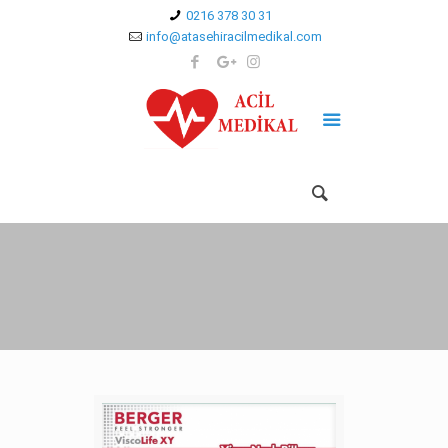
0216 378 30 31
info@atasehiracilmedikal.com