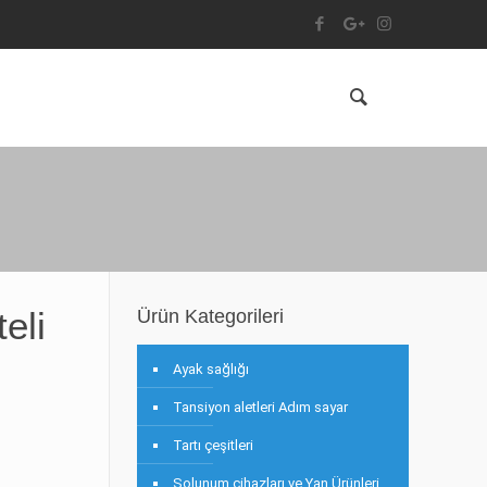
eli
Ürün Kategorileri
Ayak sağlığı
Tansiyon aletleri Adım sayar
Tartı çeşitleri
Solunum cihazları ve Yan Ürünleri