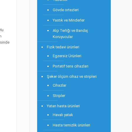
Gövde ortezleri
Yastık ve Minderler
vlu
Alçı Terliği ve Bandaj
n
Koruyucular
esinde
Fizik tedavi ürünleri
Egzersiz Ürünleri
Portatif tens cihazları
Şeker ölçüm cihaz ve stripleri
Cihazlar
Stripler
Yatan hasta ürünleri
Havalı yatak
Hasta temizlik ürünleri