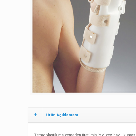
Ürün Açıklaması
Termoplastik malzemeden üretilmiş,iç yüzeyi havlu kumaş kap