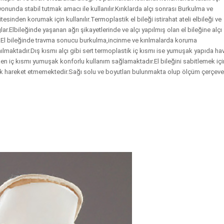
onunda stabil tutmak amacı ile kullanılır.Kırıklarda alçı sonrası Burkulma ve
inden korumak için kullanılır.Termoplastik el bileği istirahat ateli elbileği ve
lar.Elbileğinde yaşanan ağrı şikayetlerinde ve alçı yapılmış olan el bileğine alçı
dır.El bileğinde travma sonucu burkulma,incinme ve kırılmalarda koruma
ılmaktadır.Dış kısmı alçı gibi sert termoplastik iç kısmı ise yumuşak yapıda ha
ken iç kısmı yumuşak konforlu kullanım sağlamaktadır.El bileğini sabitlemek içi
 bilek hareket etmemektedir.Sağı solu ve boyutları bulunmakta olup ölçüm çerçev