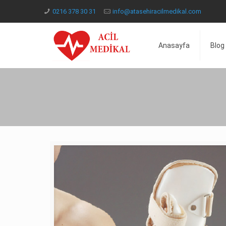
0216 378 30 31
info@atasehiracilmedikal.com
Anasayfa
Blog