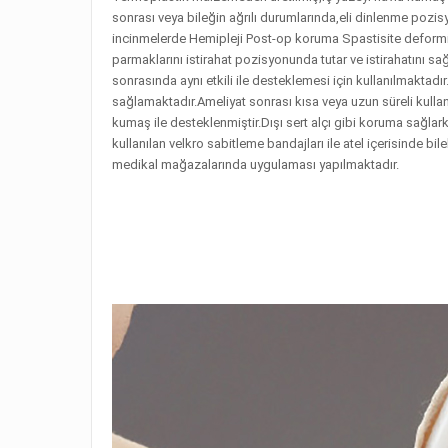
sonrası veya bileğin ağrılı durumlarında,eli dinlenme pozisy
incinmelerde Hemipleji Post-op koruma Spastisite deformites
parmaklarını istirahat pozisyonunda tutar ve istirahatını sağ
sonrasında aynı etkili ile desteklemesi için kullanılmakta
sağlamaktadır.Ameliyat sonrası kısa veya uzun süreli kullan
kumaş ile desteklenmiştir.Dışı sert alçı gibi koruma sağlar
kullanılan velkro sabitleme bandajları ile atel içerisinde
medikal mağazalarında uygulaması yapılmaktadır.