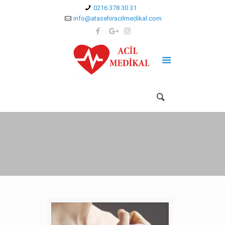
0216 378 30 31
info@atasehiracilmedikal.com