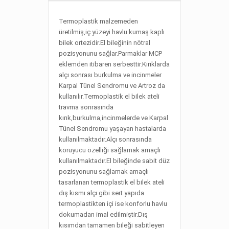
Termoplastik malzemeden
üretilmiş,iç yüzeyi havlu kumaş kaplı
bilek ortezidir.El bileğinin nötral
pozisyonunu sağlar.Parmaklar MCP
eklemden itibaren serbesttir.Kırıklarda
alçı sonrası burkulma ve incinmeler
Karpal Tünel Sendromu ve Artroz da
kullanılır.Termoplastik el bilek ateli
travma sonrasında
kırık,burkulma,incinmelerde ve Karpal
Tünel Sendromu yaşayan hastalarda
kullanılmaktadır.Alçı sonrasında
koruyucu özelliği sağlamak amaçlı
kullanılmaktadır.El bileğinde sabit düz
pozisyonunu sağlamak amaçlı
tasarlanan termoplastik el bilek ateli
dış kısmı alçı gibi sert yapıda
termoplastikten içi ise konforlu havlu
dokumadan imal edilmiştir.Dış
kısımdan tamamen bileği sabitleyen