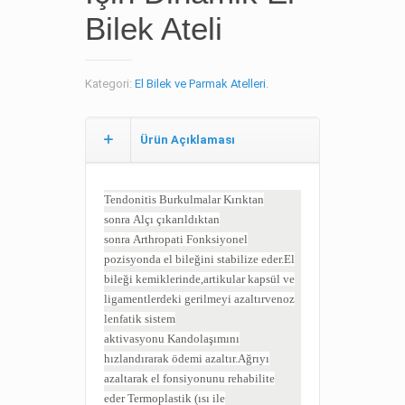
Bilek Ateli
Kategori:
El Bilek ve Parmak Atelleri
.
Ürün Açıklaması
Tendonitis
Burkulmalar
Kırıkta
n
sonra
Alçı çıkarıldıktan
sonra
Arthropati
Fonksiyonel
pozisyonda el bileğini stabilize eder.
El
bileği kemiklerinde,artikular kapsül ve
ligamentlerdeki gerilmeyi azaltırvenoz
lenfatik sistem
aktivasyonu
Kandolaşımını
hızlandırarak ödemi azaltır.
Ağrıyı
azaltarak el fonsiyonunu rehabilite
eder
Termoplastik (ısı ile