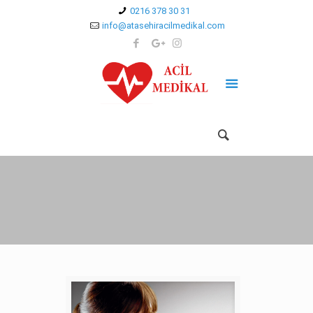
0216 378 30 31
info@atasehiracilmedikal.com