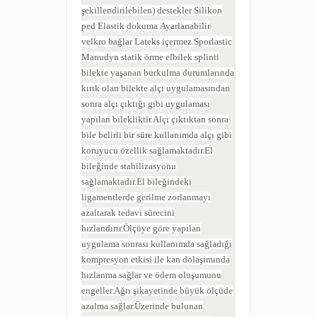
şekillendirilebilen) destekler
Silikon
ped
Elastik dokuma
Ayarlanabilir
velkro bağlar
Lateks içermez.Sporlastic
Manudyn statik örme elbilek splinti
bilekte yaşanan burkulma durumlarında
kırık olan bilekte alçı uygulamasından
sonra alçı çıktığı gibi uygulaması
yapılan bilekliktir.Alçı çıktıktan sonra
bile belirli bir süre kullanımda alçı gibi
koruyucu özellik sağlamaktadır.El
bileğinde stabilizasyonu
sağlamaktadır.El bileğindeki
ligamentlerde gerilme zorlanmayı
azaltarak tedavi sürecini
hızlandırır.Ölçüye göre yapılan
uygulama sonrası kullanımda sağladığı
kompresyon etkisi ile kan dolaşımında
hızlanma sağlar ve ödem oluşumunu
engeller.Ağrı şikayetinde büyük ölçüde
azalma sağlar.Üzerinde bulunan