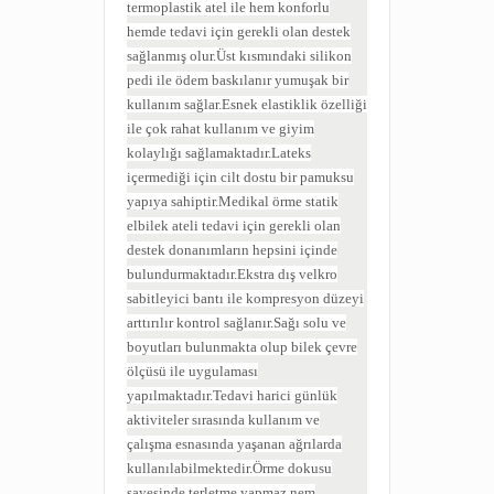
termoplastik atel ile hem konforlu
hemde tedavi için gerekli olan destek
sağlanmış olur.Üst kısmındaki silikon
pedi ile ödem baskılanır yumuşak bir
kullanım sağlar.Esnek elastiklik özelliği
ile çok rahat kullanım ve giyim
kolaylığı sağlamaktadır.Lateks
içermediği için cilt dostu bir pamuksu
yapıya sahiptir.Medikal örme statik
elbilek ateli tedavi için gerekli olan
destek donanımların hepsini içinde
bulundurmaktadır.Ekstra dış velkro
sabitleyici bantı ile kompresyon düzeyi
arttırılır kontrol sağlanır.Sağı solu ve
boyutları bulunmakta olup bilek çevre
ölçüsü ile uygulaması
yapılmaktadır.Tedavi harici günlük
aktiviteler sırasında kullanım ve
çalışma esnasında yaşanan ağrılarda
kullanılabilmektedir.Örme dokusu
sayesinde terletme yapmaz nem