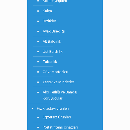
Korse Çeşitleri
Kalça
Dizlikler
Ayak Bilekliği
Alt Baldırlık
Üst Baldırlık
Tabanlık
Gövde ortezleri
Yastık ve Minderler
Alçı Terliği ve Bandaj
Koruyucular
Fizik tedavi ürünleri
Egzersiz Ürünleri
Portatif tens cihazları