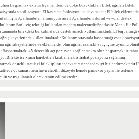
rkulma
Başparma
k eklemi ligamentlerinde doku bozuklukları
Bilek ağrıları
Bilek
ozisyonda stabilizasyonu
El kavrama fonksiyonuna devam eder
El bilek eklemind
arlanmıştır
Ayarlanabilen aliminyum insert
Ayarlanabilir dorsal ve volar destek
 kullanım
Sanluviç tekniği kullanılan modern malzemedir.Sporlastic Manu Hit Pol
nı zamanda bilekdeki burkulmalarda destek amaçlı kullanılmaktadır.El başparmağı 
ağrı şikayetlerinde kullanılmaktadır.Kullanım sırasında başparmağı esnek pozisyo
an ağrı şikayetlerinde ve eklemlerde olan ağrılar azalır.El avuç içine uyumlu olara
dir.Başparmaktaki 45 derecelik açı pozisyonu sağlanmakta olup başparmak istirahat
or.Bilekte ise kırma hareketleri kısıtlanarak istirahat pozisyonu sağlanmış
mak destekli statik el bilek splinti tedavi süresince tedaviyi hızlandırmaktadır.H
 kalitede dokuması hem hava alabilir düzeyde hemde pamuksu yapısı ile terleme
çülü ve uygulamalı olarak temin edilmektedir.