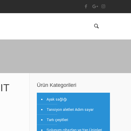
IT
Ürün Kategorileri
Ayak sağlığı
Tansiyon aletleri Adım sayar
Tartı çeşitleri
Solunum cihazları ve Yan Ürünleri