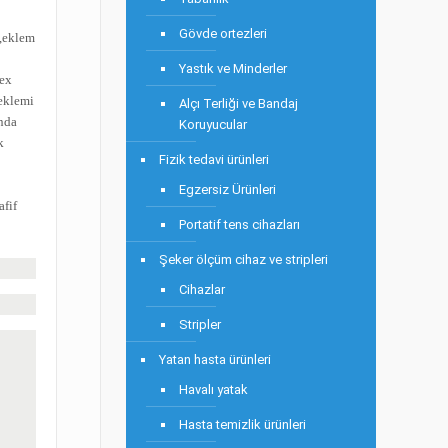
Gövde ortezleri
e,eklem
Yastık ve Minderler
lex
eklemi
Alçı Terliği ve Bandaj
nda
Koruyucular
k
Fizik tedavi ürünleri
Egzersiz Ürünleri
afif
Portatif tens cihazları
Şeker ölçüm cihaz ve stripleri
Cihazlar
Stripler
Yatan hasta ürünleri
Havalı yatak
Hasta temizlik ürünleri