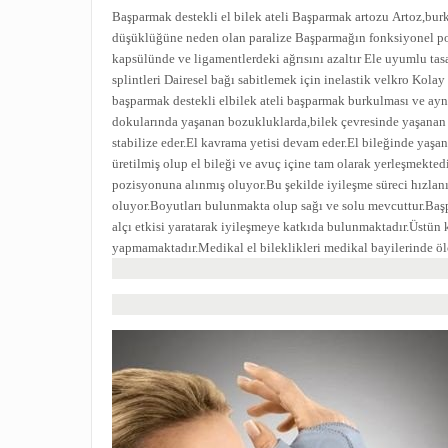
Başparmak destekli el bilek ateli
Başparmak artozu
Artoz,bu
düşüklüğüne neden olan paralize
Başparmağın fonksiyonel p
kapsülünde ve ligamentlerdeki ağrısını azaltır
Ele uyumlu tas
splintleri
Dairesel bağı sabitlemek için inelastik velkro
Kolay
başparmak destekli elbilek ateli başparmak burkulması ve ay
dokularında yaşanan bozukluklarda,bilek çevresinde yaşanan 
stabilize eder.El kavrama yetisi devam eder.El bileğinde yaşan
üretilmiş olup el bileği ve avuç içine tam olarak yerleşmekte
pozisyonuna alınmış oluyor.Bu şekilde iyileşme süreci hızlanıy
oluyor.Boyutları bulunmakta olup sağı ve solu mevcuttur.Başpar
alçı etkisi yaratarak iyileşmeye katkıda bulunmaktadır.Üstün
yapmamaktadır.Medikal el bileklikleri medikal bayilerinde öl