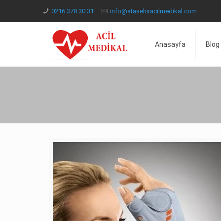
0216 378 30 31
info@atasehiracilmedikal.com
Anasayfa
Blog