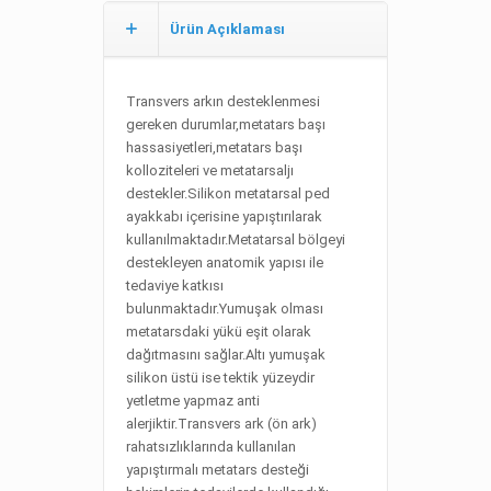
Ürün Açıklaması
Transvers arkın desteklenmesi
gereken durumlar,metatars başı
hassasiyetleri,metatars başı
kolloziteleri ve metatarsaljı
destekler.Silikon metatarsal ped
ayakkabı içerisine yapıştırılarak
kullanılmaktadır.Metatarsal bölgeyi
destekleyen anatomik yapısı ile
tedaviye katkısı
bulunmaktadır.Yumuşak olması
metatarsdaki yükü eşit olarak
dağıtmasını sağlar.Altı yumuşak
silikon üstü ise tektik yüzeydir
yetletme yapmaz anti
alerjiktir.Transvers ark (ön ark)
rahatsızlıklarında kullanılan
yapıştırmalı metatars desteği