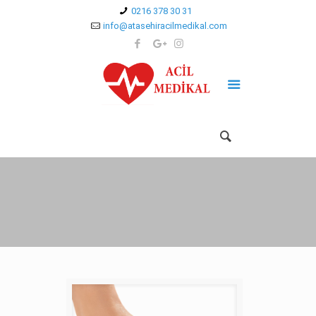
0216 378 30 31
info@atasehiracilmedikal.com