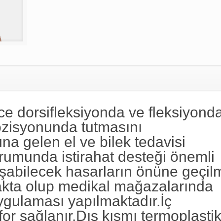
ece dorsifleksiyonda ve fleksiyond
pozisyonunda tutmasını
una gelen el ve bilek tedavisi
durumunda istirahat desteği önemli
uşabilecek hasarların önüne geçil
akta olup medikal mağazalarında
ygulaması yapılmaktadır.İç
for sağlanır.Dış kısmı termoplasti