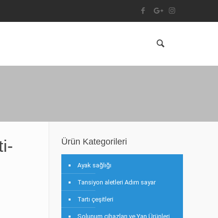
i-
Ürün Kategorileri
Ayak sağlığı
Tansiyon aletleri Adım sayar
Tartı çeşitleri
Solunum cihazları ve Yan Ürünleri