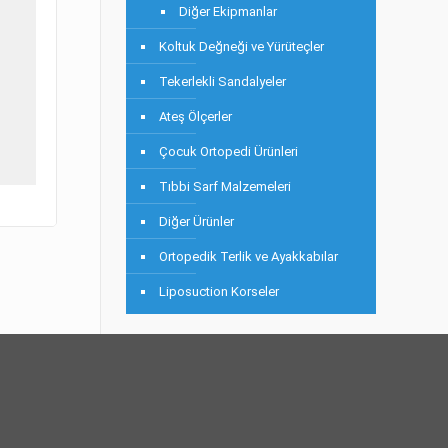
Diğer Ekipmanlar
Koltuk Değneği ve Yürüteçler
Tekerlekli Sandalyeler
Ateş Ölçerler
Çocuk Ortopedi Ürünleri
Tıbbi Sarf Malzemeleri
Diğer Ürünler
Ortopedik Terlik ve Ayakkabılar
Liposuction Korseler