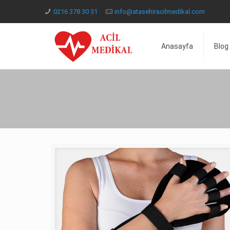
0216 378 30 31
info@atasehiracilmedikal.com
Anasayfa
Blog