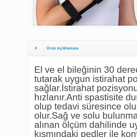
Ürün Açıklaması
El ve el bileğinin 30 der
tutarak uygun istirahat 
sağlar.İstirahat pozisyon
hızlanır.Anti spastisite 
olup tedavi süresince ol
olur.Sağ ve solu bulunm
alınan ölçüm dahilinde u
kısmındaki pedler ile kon