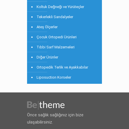
Koltuk Değneği ve Yürüteçler
Tekerlekli Sandalyeler
Ateş Ölçerler
Çocuk Ortopedi Ürünleri
Tıbbi Sarf Malzemeleri
Diğer Ürünler
Ortopedik Terlik ve Ayakkabılar
Liposuction Korseler
Önce sağlık sağlığınız için bize
ulaşabilirsiniz.