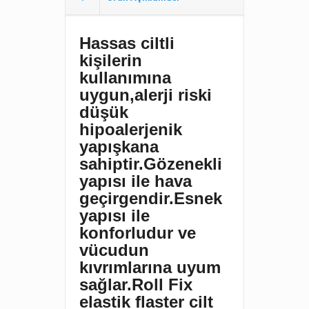
Hassas ciltli
kişilerin
kullanımına
uygun,alerji riski
düşük
hipoalerjenik
yapışkana
sahiptir.
Gözenekli
yapısı ile hava
geçirgendir.
Esnek
yapısı ile
konforludur ve
vücudun
kıvrımlarına uyum
sağlar.Roll Fix
elastik flaster cilt