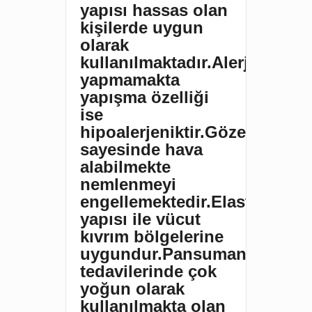
yapısı hassas olan
kişilerde uygun
olarak
kullanılmaktadır.Alerji
yapmamakta
yapışma özelliği
ise
hipoalerjeniktir.Gözenekleri
sayesinde hava
alabilmekte
nemlenmeyi
engellemektedir.Elastik
yapısı ile vücut
kıvrım bölgelerine
uygundur.Pansuman
tedavilerinde çok
yoğun olarak
kullanılmakta olan