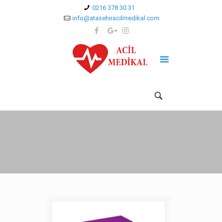
0216 378 30 31
info@atasehiracilmedikal.com