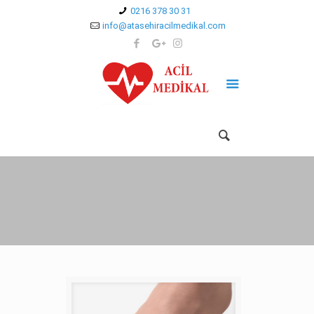
0216 378 30 31
info@atasehiracilmedikal.com