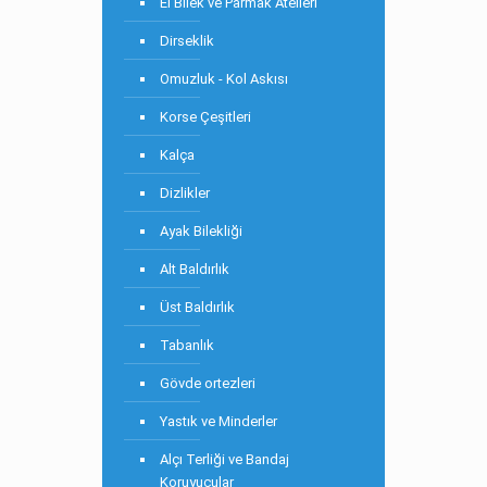
El Bilek ve Parmak Atelleri
Dirseklik
Omuzluk - Kol Askısı
Korse Çeşitleri
Kalça
Dizlikler
Ayak Bilekliği
Alt Baldırlık
Üst Baldırlık
Tabanlık
Gövde ortezleri
Yastık ve Minderler
Alçı Terliği ve Bandaj
Koruyucular