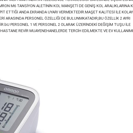
MRON M6 TANSİYON ALETİNİN KOL MANŞETİ DE GENİŞ KOL ARALIKLARINA 
PİT ETTİĞİ ANDA EKRANDA UYARI VERMEKTEDİR.MAŞET KALİTESİ İLE KOLAY
Rİ ARASINDA PERSONEL ÖZELLİĞİ DE BULUNMKATADIR,BU ÖZELLİK 2 AYRI
İR.bU PERSONEL 1 VE PERSONEL 2 OLARAK ÜZERİNDEKİ DEĞİŞİM TUŞU İLE
HASTANE REVİR MUAYENEHANELERDE TERCİH EDİLMEKTE VE EV KULLANIM