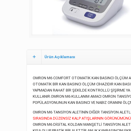
Ürün Açıklaması
OMRON M6 COMFORT OTOMATİK KAN BASINCI ÖLÇÜM A
OTOMATİK BİR KAN BASINCI ÖLÇÜM CİHAZIDIR KAN BASINC
YAPMADAN RAHAT BİR ŞEKİLDE KONTROLLÜ ŞİŞİRME YA 
KULLANIR.OMRON M6 KULLANIM AMACI OMRON TANSİYON 
POPÜLASYONUNUN KAN BASINCI VE NABIZ ORANINI ÖLÇM
OMRON M6 TANSİYON ALETİNİN DİĞER TANSİYON ALETLE
SIRASINDA DÜZENSİZ KALP ATIŞLARININ GÖRÜNÜMÜNÜ AL
OMRON M6 DİGİTAL KOLDAN MANŞETLİ TANSİYON ALET
KISA OLUP PRATİK BİR ALETTİR.ANLIK KANBASINCINI 