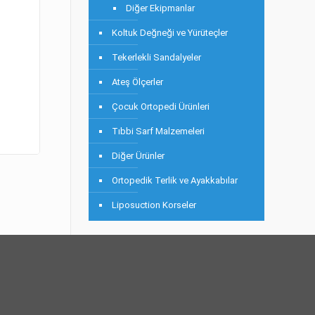
Diğer Ekipmanlar
Koltuk Değneği ve Yürüteçler
Tekerlekli Sandalyeler
Ateş Ölçerler
Çocuk Ortopedi Ürünleri
Tıbbi Sarf Malzemeleri
Diğer Ürünler
Ortopedik Terlik ve Ayakkabılar
Liposuction Korseler