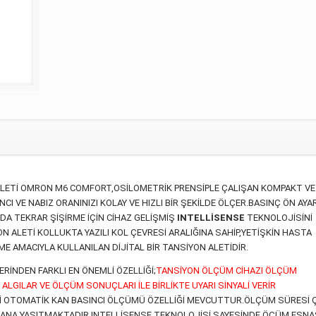
LETİ OMRON M6 COMFORT,OSİLOMETRİK PRENSİPLE ÇALIŞAN KOMPAKT VE
I VE NABIZ ORANINIZI KOLAY VE HIZLI BİR ŞEKİLDE ÖLÇER.BASINÇ ÖN AYAR
DA TEKRAR ŞİŞİRME İÇİN CİHAZ GELİŞMİŞ
INTELLİSENSE
TEKNOLOJİSİNİ
ALETİ KOLLUKTA YAZILI KOL ÇEVRESİ ARALIĞINA SAHİP,YETİŞKİN HASTA
E AMACIYLA KULLANILAN DİJİTAL BİR TANSİYON ALETİDİR.
RİNDEN FARKLI EN ÖNEMLİ ÖZELLİĞİ;
TANSİYON ÖLÇÜM CİHAZI ÖLÇÜM
GILAR VE ÖLÇÜM SONUÇLARI İLE BİRLİKTE UYARI SİNYALİ VERİR
İ OTOMATİK KAN BASINCI ÖLÇÜMÜ ÖZELLİĞİ MEVCUTTUR.ÖLÇÜM SÜRESİ 
EKRANA YASITMAKTADIR.INTELLİSENSE TEKNOLOJİSİ SAYESİNDE ÖÇÜM ESN