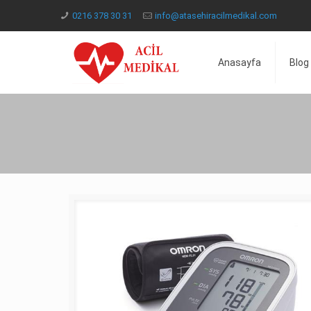
0216 378 30 31
info@atasehiracilmedikal.com
Anasayfa
Blog