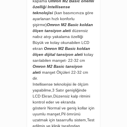
kapama
Omron M2 Basic önemli
özelliği Intellisense
teknolojisi
(kan basıncınıza göre
ayarlanan hızlı konforlu
şişirme)
Omron M2 Basic koldan
ölçen tansiyon aleti
düzensiz
nabız atışı yakalama özelliği
Büyük ve kolay okunabilen LCD
ekran
Omron M2 Basic koldan
ölçen dijital tansiyon aleti
kolay
sarılabilen manşet- 22-32 cm
Omron M2 Basic tansiyon
aleti
manşet Ölçüleri 22-32 cm
dir.
Intellisense teknolojisi ile ölçüm
yapabilme,
3 Satır genişliğinde
LCD Ekran,
Düzensiz kalp ritmini
kontrol eder ve ekranda
gösterir
Normal ve geniş kollar için
uyumlu manşet,
Pil ömrünü
uzatmak için tasarruflu sistem,
Test
edilmiş ve klinik tarafından