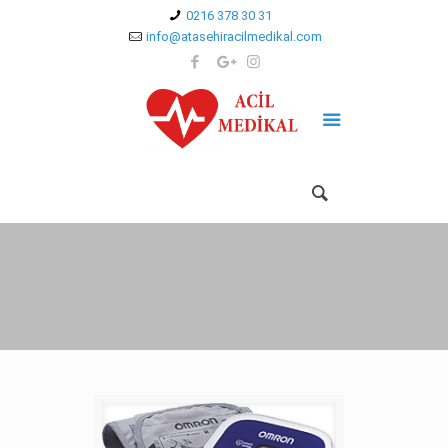
0216 378 30 31
info@atasehiracilmedikal.com