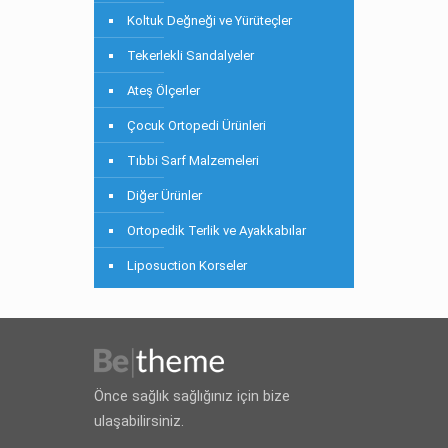
Koltuk Değneği ve Yürüteçler
Tekerlekli Sandalyeler
Ateş Ölçerler
Çocuk Ortopedi Ürünleri
Tıbbi Sarf Malzemeleri
Diğer Ürünler
Ortopedik Terlik ve Ayakkabılar
Liposuction Korseler
Önce sağlık sağlığınız için bize
ulaşabilirsiniz.