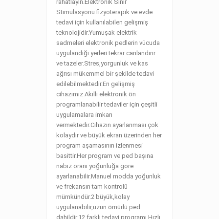
rahatlayın.Elektronik Sinir
Stimulasyonu fizyoterapik ve evde
tedavi için kullanılabilen gelişmiş
teknolojidir.Yumuşak elektrik
sadmeleri elektronik pedlerin vücuda
uygulandığı yerleri tekrar canlandırır
ve tazeler.Stres,yorgunluk ve kas
ağrısı mükemmel bir şekilde tedavi
edilebilmektedir.En gelişmiş
cihazımız.Akıllı elektronik ön
programlanabilir tedaviler için çeşitli
uygulamalara imkan
vermektedir.Cihazın ayarlanması çok
kolaydır ve büyük ekran üzerinden her
program aşamasının izlenmesi
basittir.Her program ve ped başına
nabız oranı yoğunluğa göre
ayarlanabilir.Manuel modda yoğunluk
ve frekansın tam kontrolü
mümkündür.2 büyük,kolay
uygulanabilir,uzun ömürlü ped
dahildir.12 farklı tedavi programı Hızlı