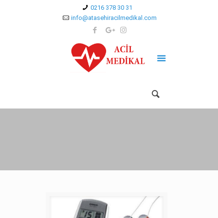
0216 378 30 31
info@atasehiracilmedikal.com