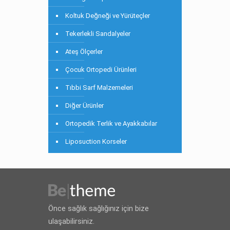
Koltuk Değneği ve Yürüteçler
Tekerlekli Sandalyeler
Ateş Ölçerler
Çocuk Ortopedi Ürünleri
Tıbbi Sarf Malzemeleri
Diğer Ürünler
Ortopedik Terlik ve Ayakkabılar
Liposuction Korseler
Önce sağlık sağlığınız için bize
ulaşabilirsiniz.