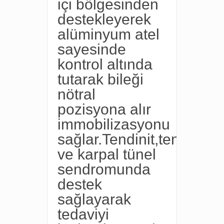
içi bölgesinden
destekleyerek
alüminyum atel
sayesinde
kontrol altında
tutarak bileği
nötral
pozisyona alır
immobilizasyonu
sağlar.Tendinit,tenosinovi
ve karpal tünel
sendromunda
destek
sağlayarak
tedaviyi