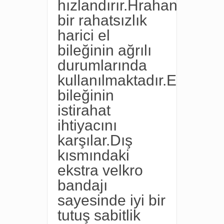
hızlandırır.Hrahangi
bir rahatsızlık
harici el
bileğinin ağrılı
durumlarında
kullanılmaktadır.El
bileğinin
istirahat
ihtiyacını
karşılar.Dış
kısmındaki
ekstra velkro
bandajı
sayesinde iyi bir
tutuş sabitlik