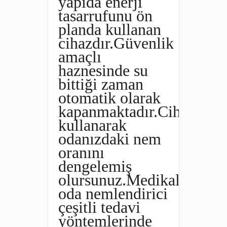
yapıda enerji
tasarrufunu ön
planda kullanan
cihazdır.Güvenlik
amaçlı
haznesinde su
bittiği zaman
otomatik olarak
kapanmaktadır.Cihazı
kullanarak
odanızdaki nem
oranını
dengelemiş
olursunuz.Medikal
oda nemlendirici
çeşitli tedavi
yöntemlerinde