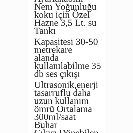
Nem Yoğunluğu
k
oku için Özel
Hazne
3,5 Lt. su
Tankı
Kapasitesi
30-50
metrekare
alanda
kullanılabilme
35
db ses çıkışı
Ultrasonik,enerji
tasarruflu daha
uzun kullanım
ömrü
Ortalama
300ml/saat
Buhar
Çıkışı
Dönebilen