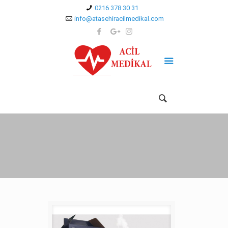
0216 378 30 31
info@atasehiracilmedikal.com