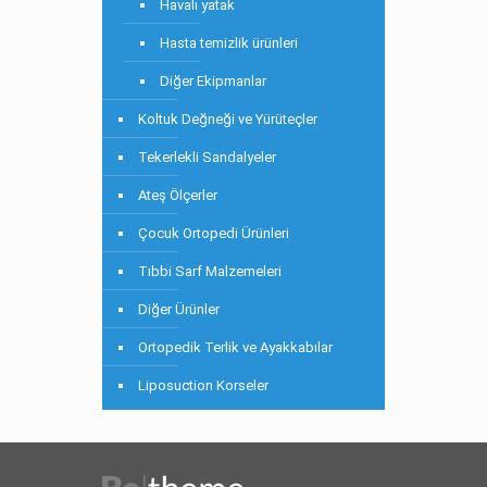
Havalı yatak
Hasta temizlik ürünleri
Diğer Ekipmanlar
Koltuk Değneği ve Yürüteçler
Tekerlekli Sandalyeler
Ateş Ölçerler
Çocuk Ortopedi Ürünleri
Tıbbi Sarf Malzemeleri
Diğer Ürünler
Ortopedik Terlik ve Ayakkabılar
Liposuction Korseler