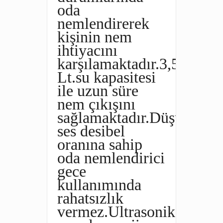
oda
nemlendirerek
kişinin nem
ihtiyacını
karşılamaktadır.3,5
Lt.su kapasitesi
ile uzun süre
nem çıkışını
sağlamaktadır.Düşük
ses desibel
oranına sahip
oda nemlendirici
gece
kullanımında
rahatsızlık
vermez.Ultrasonik