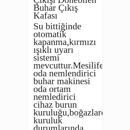
Buhar Çıkış
Kafası
Su bittiğinde
otomatik
kapanma,kırmızı
ışıklı uyarı
sistemi
mevcuttur.Mesilife
oda nemlendirici
buhar makinesi
oda ortam
nemledirici
cihaz burun
kuruluğu,boğazlarda
kuruluk
durumlarında