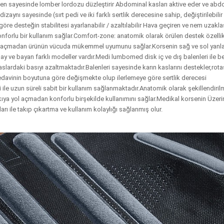
alen sayesinde lomber lordozu düzleştirir Abdominal kasları aktive eder ve abd
zaynı sayesinde (sırt pedi ve iki farklı sertlik derecesine sahip, değiştirilebilir
öre desteğin stabilitesi ayarlanabilir / azaltılabilir Hava geçiren ve nem uzaklaş
nforlu bir kullanım sağlar.Comfort-zone: anatomik olarak örülen destek özelli
ol açmadan ürünün vücuda mükemmel uyumunu sağlar.Korsenin sağ ve sol yanl
ay ve bayan farklı modeller vardır.Medi lumbomed disk iç ve dış balenleri ile be
ardaki basıyı azaltmaktadır.Balenleri sayesinde karın kaslarını destekler,rot
se tedavinin boyutuna göre değişmekte olup ilerlemeye göre sertlik derecesi
i ile uzun süreli sabit bir kullanım sağlanmaktadır.Anatomik olarak şekillendiril
ıya yol açmadan konforlu birşekilde kullanımını sağlar.Medikal korsenin Üzer
ı ile takıp çıkartma ve kullanım kolaylığı sağlanmış olur.