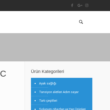
SC
Ürün Kategorileri
Ayak sağlığı
Tansiyon aletleri Adım sayar
Tartı çeşitleri
Solunum cihazları ve Yan Ürünleri