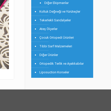
Diğer Ekipmanlar
Koltuk Değneği ve Yürüteçler
Tekerlekli Sandalyeler
Ateş Ölçerler
Çocuk Ortopedi Ürünleri
Tıbbi Sarf Malzemeleri
Diğer Ürünler
Ortopedik Terlik ve Ayakkabılar
Liposuction Korseler