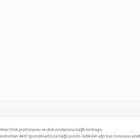
itesi Disk protrüzyonu ve disk prolapsına bağlı lumbago
endromları Aktif spondiloartroza bağlı psödo radiküler ağrı Kas tonusunu azal