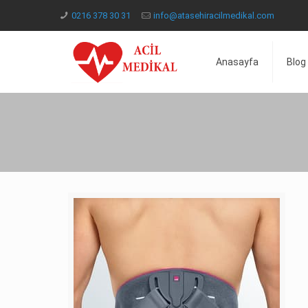
0216 378 30 31
info@atasehiracilmedikal.com
Anasayfa
Blog