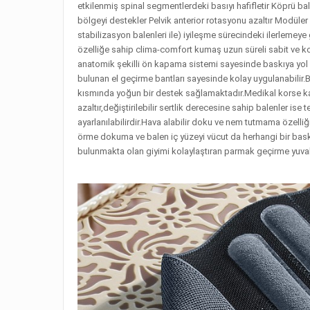
etkilenmiş spinal segmentlerdeki basıyı hafifletir Köprü b
bölgeyi destekler Pelvik anterior rotasyonu azaltır Modüler di
stabilizasyon balenleri ile) iyileşme sürecindeki ilerlemeye g
özelliğe sahip clima-comfort kumaş uzun süreli sabit ve ko
anatomik şekilli ön kapama sistemi sayesinde baskıya y
bulunan el geçirme bantları sayesinde kolay uygulanabilir.B
kısmında yoğun bir destek sağlamaktadır.Medikal korse kasl
azaltır,değiştirilebilir sertlik derecesine sahip balenler i
ayarlanılabilirdir.Hava alabilir doku ve nem tutmama özelliğ
örme dokuma ve balen iç yüzeyi vücut da herhangi bir bask
bulunmakta olan giyimi kolaylaştıran parmak geçirme yuvalar