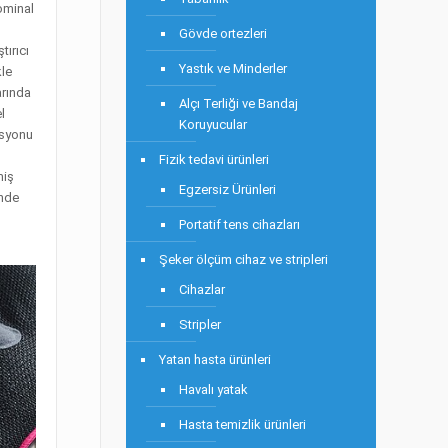
ominal
Gövde ortezleri
tırıcı
Yastık ve Minderler
kle
arında
Alçı Terliği ve Bandaj
l
Koruyucular
asyonu
Fizik tedavi ürünleri
miş
Egzersiz Ürünleri
inde
Portatif tens cihazları
Şeker ölçüm cihaz ve stripleri
Cihazlar
Stripler
Yatan hasta ürünleri
Havalı yatak
Hasta temizlik ürünleri