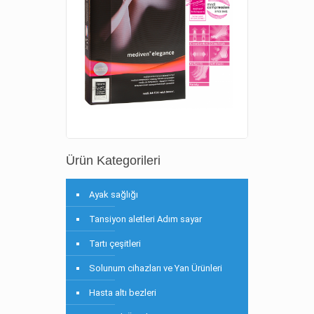
Ürün Kategorileri
Ayak sağlığı
Tansiyon aletleri Adım sayar
Tartı çeşitleri
Solunum cihazları ve Yan Ürünleri
Hasta altı bezleri