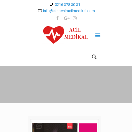
0216 378 30 31
info@atasehiracilmedikal.com