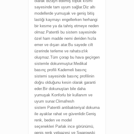
olarak dizayn edilmiş topuk kısmı
sayesinde tam uyum sağlar.Diz altı
modellerde yumuşak ve geniş bitiş
lastiği kaymayı engellerken herhangi
bir kesme ya da tahriş etmeye neden
olmaz.
Patentli bu sistem sayesinde
özel ham madde nemi deriden hızla
emer ve dışarı atar.Bu sayede cilt
üzerinde terleme ve rahatsızlık
oluşmaz.Tüm çorap bu hava geçirgen
sistemle dokunmuştur.
Medikal
basınç profili
Kademeli basınç
sistemi sayesinde basınç profilinin
doğru olduğunu kesin olarak garanti
eder.
Bir dokunuştan bile daha
yumuşak
Konforlu bir kullanım ve
uyum sunar.
Climafresh
sistem
Patentli antibakteriyal dokuma
ile ayaklar rahat ve güvenlidir.
Geniş
renk, beden ve model
seçenekleri
Parlak ince görünümü,
geniş renk yelpazesi ve Swarowski