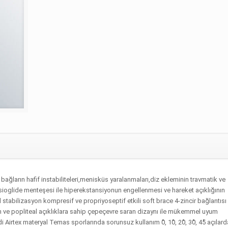
bağların hafif instabiliteleri,menisküs yaralanmaları,diz ekleminin travmatik ve
hysioglide menteşesi ile hiperekstansiyonun engellenmesi ve hareket açıklığının
l stabilizasyon kompresif ve propriyoseptif etkili soft brace 4-zincir bağlantısı
n ve popliteal açıklıklara sahip çepeçevre saran dizaynı ile mükemmel uyum
Airtex materyal Temas sporlarında sorunsuz kullanım 0̊, 10̊, 20̊, 30̊, 45̊ açılard