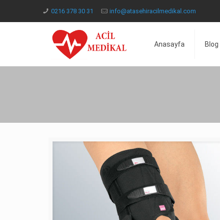
0216 378 30 31
info@atasehiracilmedikal.com
Anasayfa
Blog