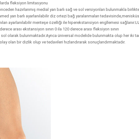
 açılarda fleksiyon limitasyonu
k önceden hazırlanmış medial yan barlı sağ ve sol versiyonları bulunmakla birlikt
llamed yan barlı ayarlanılabilir diz ortezi bağ yaralanmaları tedavisinde,meniskü
an ayarlanılabilir menteşe özelliği ile hiperekstansiyon engllemesi sağlanır.U
derece arası ekstansiyon sınırı 0 ila 120 derece arası fleksiyon sınırı
 sol olarak bulunmaktadır.Ayrıca üniversal modelide bulunmakta olup her iki ta
olay olan bir dizlik olup ve tedavileri hızlandırarak sonuçlandırmaktadır.