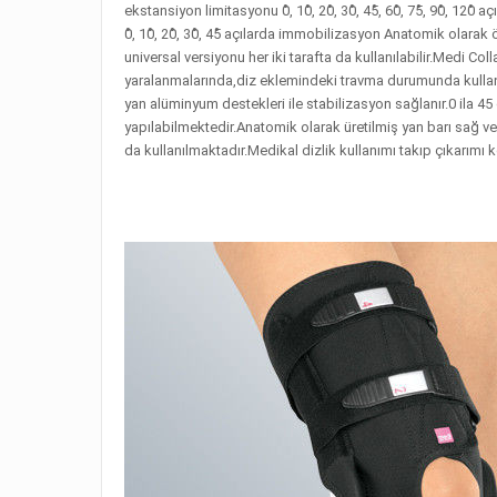
ekstansiyon limitasyonu 0̊, 10̊, 20̊, 30̊, 45̊, 60̊, 75̊, 90̊, 120̊
0̊, 10̊, 20̊, 30̊, 45̊ açılarda immobilizasyon Anatomik olara
universal versiyonu her iki tarafta da kullanılabilir.Medi Co
yaralanmalarında,diz eklemindeki travma durumunda kullanıl
yan alüminyum destekleri ile stabilizasyon sağlanır.0 ila 45 
yapılabilmektedir.Anatomik olarak üretilmiş yan barı sağ ve
da kullanılmaktadır.Medikal dizlik kullanımı takıp çıkarımı k