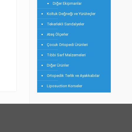
Diğer Ekipmanlar
Koltuk Değneği ve Yürüteçler
Tekerlekli Sandalyeler
Ateş Ölçerler
Çocuk Ortopedi Ürünleri
Tıbbi Sarf Malzemeleri
Diğer Ürünler
Ortopedik Terlik ve Ayakkabılar
Liposuction Korseler