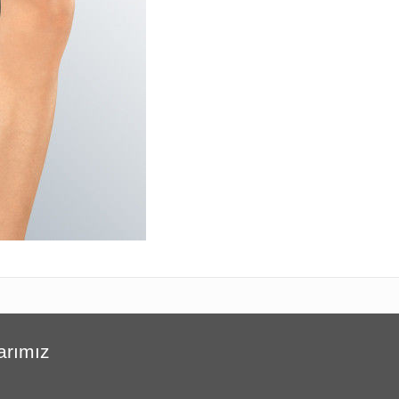
arımız