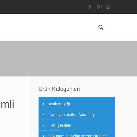
Ürün Kategorileri
emli
Ayak sağlığı
Tansiyon aletleri Adım sayar
Tartı çeşitleri
Solunum cihazları ve Yan Ürünleri