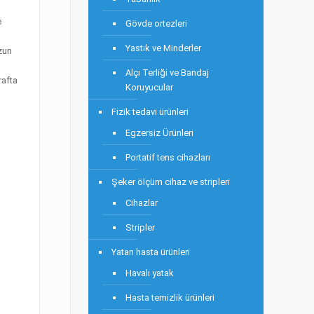
e
Gövde ortezleri
s
Yastık ve Minderler
zun
Alçı Terliği ve Bandaj
rafta
Koruyucular
Fizik tedavi ürünleri
Egzersiz Ürünleri
Portatif tens cihazları
Şeker ölçüm cihaz ve stripleri
Cihazlar
Stripler
Yatan hasta ürünleri
Havalı yatak
Hasta temizlik ürünleri