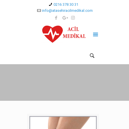
0216 378 30 31
info@atasehiracilmedikal.com