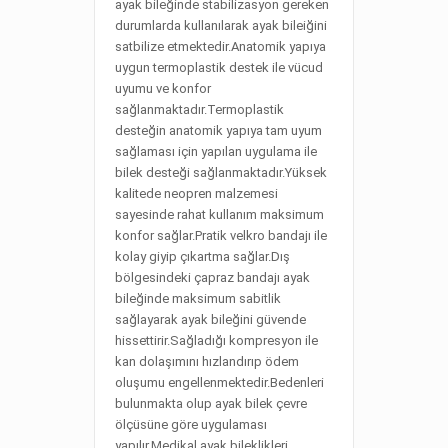
ayak bileğinde stabilizasyon gereken
durumlarda kullanılarak ayak bileiğini
satbilize etmektedir.Anatomik yapıya
uygun termoplastik destek ile vücud
uyumu ve konfor
sağlanmaktadır.Termoplastik
desteğin anatomik yapıya tam uyum
sağlaması için yapılan uygulama ile
bilek desteği sağlanmaktadır.Yüksek
kalitede neopren malzemesi
sayesinde rahat kullanım maksimum
konfor sağlar.Pratik velkro bandajı ile
kolay giyip çıkartma sağlar.Dış
bölgesindeki çapraz bandajı ayak
bileğinde maksimum sabitlik
sağlayarak ayak bileğini güvende
hissettirir.Sağladığı kompresyon ile
kan dolaşımını hızlandırıp ödem
oluşumu engellenmektedir.Bedenleri
bulunmakta olup ayak bilek çevre
ölçüsüne göre uygulaması
yapılır.Medikal ayak bileklikleri