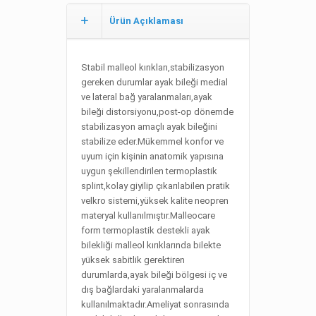
Ürün Açıklaması
Stabil malleol kırıkları,stabilizasyon
gereken durumlar ayak bileği medial
ve lateral bağ yaralanmaları,ayak
bileği distorsiyonu,post-op dönemde
stabilizasyon amaçlı ayak bileğini
stabilize eder.Mükemmel konfor ve
uyum için kişinin anatomik yapısına
uygun şekillendirilen termoplastik
splint,kolay giyilip çıkarılabilen pratik
velkro sistemi,yüksek kalite neopren
materyal kullanılmıştır.Malleocare
form termoplastik destekli ayak
bilekliği malleol kırıklarında bilekte
yüksek sabitlik gerektiren
durumlarda,ayak bileği bölgesi iç ve
dış bağlardaki yaralanmalarda
kullanılmaktadır.Ameliyat sonrasında