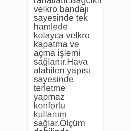
rahatlatır.Bağcıklı
velkro bandajı
sayesinde tek
hamlede
kolayca velkro
kapatma ve
açma işlemi
sağlanır.Hava
alabilen yapısı
sayesinde
terletme
yapmaz
konforlu
kullanım
sağlar.Ölçüm