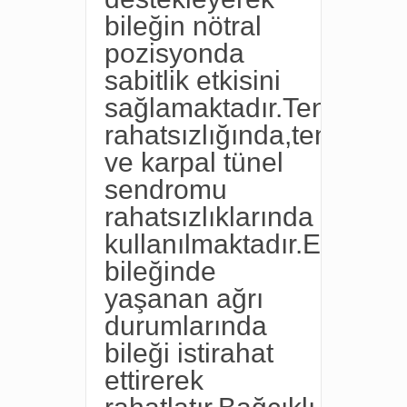
bileğin nötral
pozisyonda
sabitlik etkisini
sağlamaktadır.Tendinit
rahatsızlığında,tenosinovi
ve karpal tünel
sendromu
rahatsızlıklarında
kullanılmaktadır.El
bileğinde
yaşanan ağrı
durumlarında
bileği istirahat
ettirerek