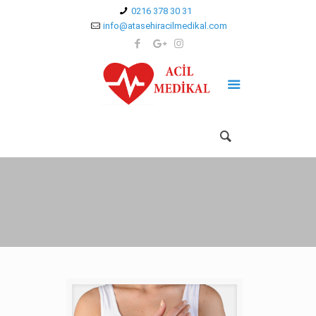
0216 378 30 31
info@atasehiracilmedikal.com