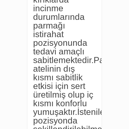
incinme
durumlarında
parmağı
istirahat
pozisyonunda
tedavi amaçlı
sabitlemektedir.Parmak
atelinin dış
kısmı sabitlik
etkisi için sert
üretilmiş olup iç
kısmı konforlu
yumuşaktır.İstenilen
pozisyonda