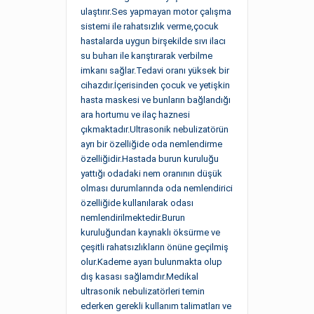
ulaştırır.Ses yapmayan motor çalışma
sistemi ile rahatsızlık verme,çocuk
hastalarda uygun birşekilde sıvı ilacı
su buharı ile karıştırarak verbilme
imkanı sağlar.Tedavi oranı yüksek bir
cihazdır.İçerisinden çocuk ve yetişkin
hasta maskesi ve bunların bağlandığı
ara hortumu ve ilaç haznesi
çıkmaktadır.Ultrasonik nebulizatörün
ayrı bir özelliğide oda nemlendirme
özelliğidir.Hastada burun kuruluğu
yattığı odadaki nem oranının düşük
olması durumlarında oda nemlendirici
özelliğide kullanılarak odası
nemlendirilmektedir.Burun
kuruluğundan kaynaklı öksürme ve
çeşitli rahatsızlıkların önüne geçilmiş
olur.Kademe ayarı bulunmakta olup
dış kasası sağlamdır.Medikal
ultrasonik nebulizatörleri temin
ederken gerekli kullanım talimatları ve