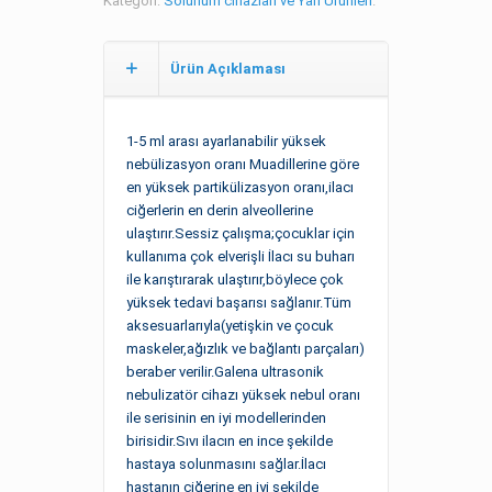
Kategori:
Solunum cihazları ve Yan Ürünleri
.
Ürün Açıklaması
1-5 ml arası ayarlanabilir yüksek
nebülizasyon oranı
Muadillerine göre
en yüksek partikülizasyon oranı,ilacı
ciğerlerin en derin alveollerine
ulaştırır.
Sessiz çalışma;çocuklar için
kullanıma çok elverişli
İlacı su buharı
ile karıştırarak ulaştırır,böylece çok
yüksek tedavi başarısı sağlanır.
Tüm
aksesuarlarıyla(yetişkin ve çocuk
maskeler,ağızlık ve bağlantı parçaları)
beraber verilir.Galena ultrasonik
nebulizatör cihazı yüksek nebul oranı
ile serisinin en iyi modellerinden
birisidir.Sıvı ilacın en ince şekilde
hastaya solunmasını sağlar.İlacı
hastanın ciğerine en iyi şekilde