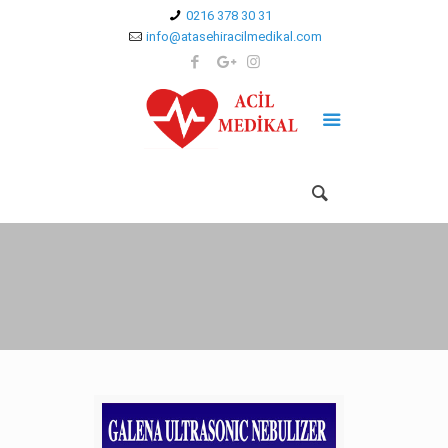
0216 378 30 31
info@atasehiracilmedikal.com